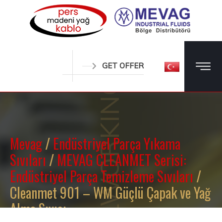
METALWORKING OILS
GET OFFER
Mevag
/
Endüstriyel Parça Yıkama
Sıvıları
/
MEVAG CLEANMET Serisi:
Endüstriyel Parça Temizleme Sıvıları
/
Cleanmet 901 – WM Güçlü Çapak ve Yağ
Alma Sıvısı