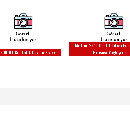
Metfor 2610 Grafit İhtiva Ed
600-04 Sentetik Dövme Sıvısı
Prosesi Yağlayıcısı