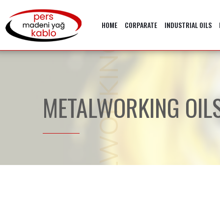
METALWORKING OILS
HOME
CORPARATE
INDUSTRIAL OILS
METALWORKING OIL