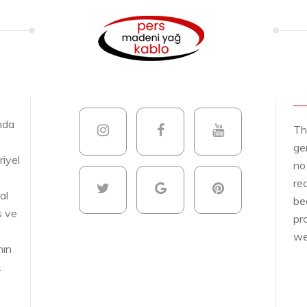
nda
Th
ge
riyel
no
re
al
be
s ve
pr
we
nın
.