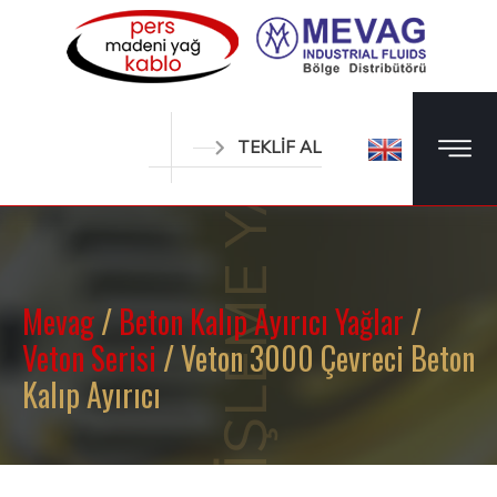
METAL İŞLEME YAĞLARI
TEKLİF AL
Mevag
/
Beton Kalıp Ayırıcı Yağlar
/
Veton Serisi
/ Veton 3000 Çevreci Beton
Kalıp Ayırıcı