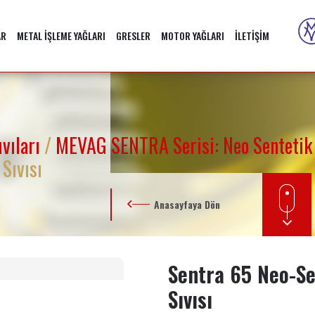
AR
METAL İŞLEME YAĞLARI
GRESLER
MOTOR YAĞLARI
İLETİŞİM
ıvıları
/
MEVAG SENTRA Serisi: Neo Sentetik 
Sıvısı
Anasayfaya Dön
Sentra 65 Neo-S
Sıvısı