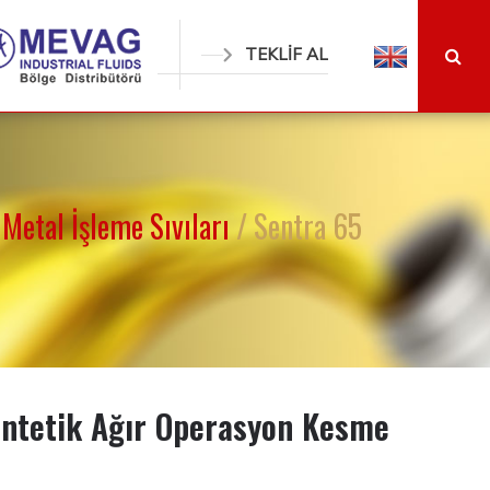
TEKLİF AL
Metal İşleme Sıvıları
/ Sentra 65
entetik Ağır Operasyon Kesme