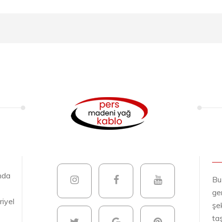
nda
Bu
gen
riyel
şek
ta