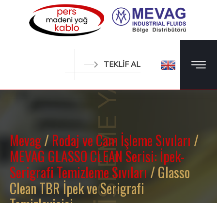
METAL İŞLEME YAĞLARI
TEKLİF AL
Mevag
/
Rodaj ve Cam İşleme Sıvıları
/
MEVAG GLASSO CLEAN Serisi: İpek-
Serigrafi Temizleme Sıvıları
/ Glasso
Clean TBR İpek ve Serigrafi
Temizleyicisi