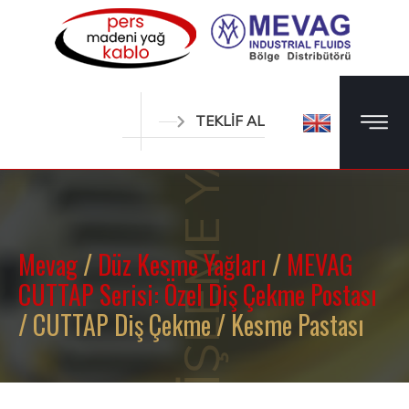
METAL İŞLEME YAĞLARI
TEKLİF AL
Mevag
/
Düz Kesme Yağları
/
MEVAG
CUTTAP Serisi: Özel Diş Çekme Postası
/ CUTTAP Diş Çekme / Kesme Pastası