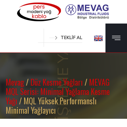
METAL İŞLEME YAĞLARI
TEKLİF AL
Mevag
/
Düz Kesme Yağları
/
MEVAG
MQL Serisi: Minimal Yağlama Kesme
Yağı
/ MQL Yüksek Performanslı
Minimal Yağlayıcı