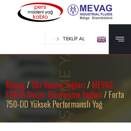
METAL İŞLEME YAĞLARI
TEKLİF AL
Mevag
/
Düz Kesme Yağları
/
MEVAG
FORTA Serisi: Düz Kesme Yağları
/ Forta
750-DD Yüksek Performanslı Yağ