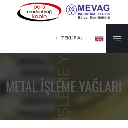
METAL İŞLEME YAĞLARI
TEKLİF AL
METAL İŞLEME YAĞLARI