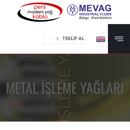
METAL İŞLEME YAĞLARI
TEKLİF AL
METAL İŞLEME YAĞLARI