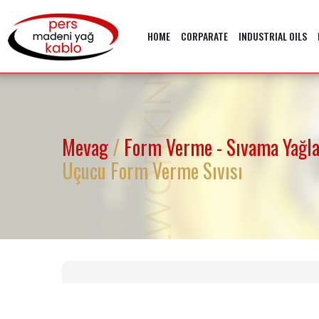
METALWORKING OILS
HOME
CORPARATE
INDUSTRIAL OILS
Mevag
/
Form Verme - Sıvama Yağl
Uçucu Form Verme Sıvısı