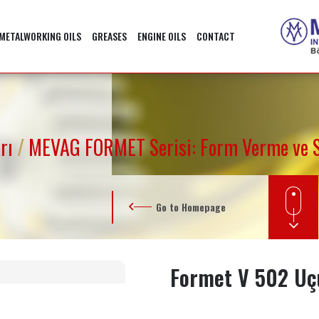
METALWORKING OILS
GREASES
ENGINE OILS
CONTACT
arı
/
MEVAG FORMET Serisi: Form Verme ve S
Go to Homepage
Formet V 502 Uç