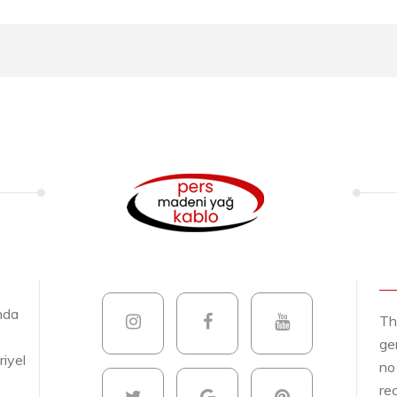
nda
Th
ge
riyel
no
re