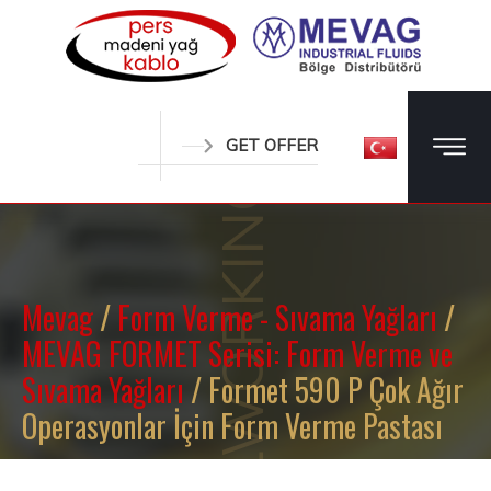
METALWORKING OILS
GET OFFER
Mevag
/
Form Verme - Sıvama Yağları
/
MEVAG FORMET Serisi: Form Verme ve
Sıvama Yağları
/ Formet 590 P Çok Ağır
Operasyonlar İçin Form Verme Pastası