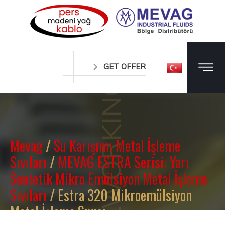
METALWORKING OILS
GET OFFER
Mevag
/
Su Karışımı Metal İşleme
Sıvıları
/
MEVAG ESTRA Serisi: Yarı
Sentetik Mikro Emülsiyon Metal İşleme
Sıvıları
/ Estra 320 Mikroemülsiyon
Metal İşleme Sıvısı