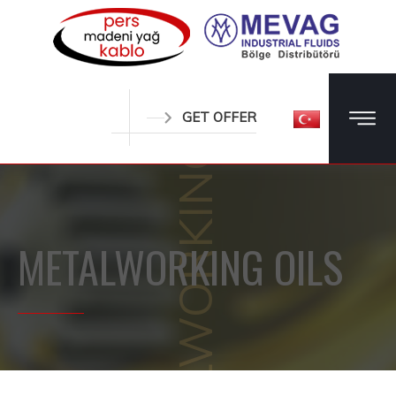
METALWORKING OILS
GET OFFER
METALWORKING OILS